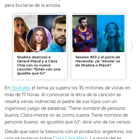
para burlarse de la artista.
Shakira destrozó a
Session #53 y el juicio de
La
Gerard Piqué y a Clara
Hacienda: ¿la "deuda" es
Pi
Chía con su nueva
de Shakira o Piqué?
un
canción: “Estás con una
Sh
igualita que tú”
En
Youtube
, el tema ya supera los 35 millones de vistas en
más de 17 horas. Al conocerse la letra de la canción se
resalta varias indirectas al padre de sus hijos con un
ingenioso juego de palabras: “
Tiene nombre de persona
buena, Clara-mente no es como suena. Tiene nombre de
persona buena, es igualita que tú
“, dice uno de los versos.
Desde que salió la Sessions con el productor argentino, los
ojos se posaron sobre
Clara Chía Martí
. La novia del ex