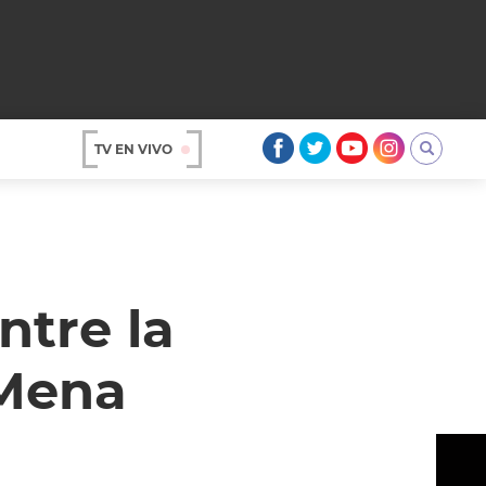
TV EN VIVO
AR
tre la
 Mena
OS
A