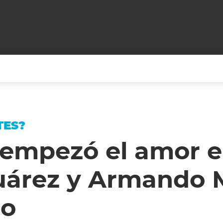
+CARAS
CINE NET
HAIR RECOVERY
TODOS PODEMOS VIAJ
TES?
LOS CIELOS
GOSSIP
PARES DE COMEDIA
empezó el amor en
X ARGENTINA
ENTROMETIDOS EN LA TELE
FIESTAS ARGENTINAS
uárez y Armando
TV
ENTRE NOS
BELLEZA FASHION
OCIOS
MODO FONTEVECCHIA
FULL FACE TV
ño
RA UN CAMBIO
PERIODISMO PURO
DESAFÍO 10 AÑOS MEN
REPERFILAR
AGENDA CORPORATIV