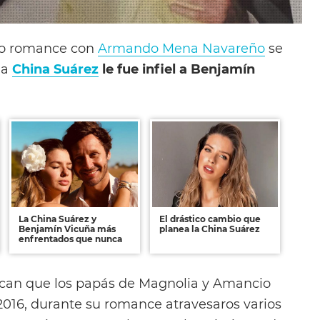
vo romance con
Armando Mena Navareño
se
la
China Suárez
le fue infiel a Benjamín
La China Suárez y
El drástico cambio que
Benjamín Vicuña más
planea la China Suárez
enfrentados que nunca
ndican que los papás de Magnolia y Amancio
2016, durante su romance atravesaros varios