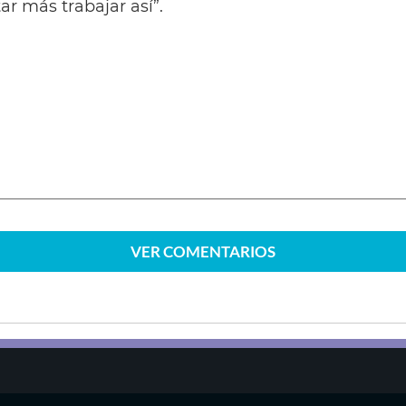
r más trabajar así”.
VER
COMENTARIOS