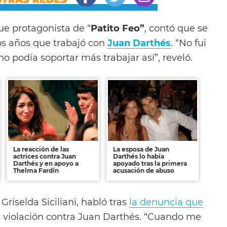
fue protagonista de “
Patito Feo”
, contó que se
dos años que trabajó con
Juan Darthés
. “No fui
no podía soportar más trabajar así”, reveló.
La reacción de las
La esposa de Juan
actrices contra Juan
Darthés lo había
Darthés y en apoyo a
apoyado tras la primera
Thelma Fardín
acusación de abuso
Griselda Siciliani, habló tras
la denuncia que
 violación contra Juan Darthés. “Cuando me