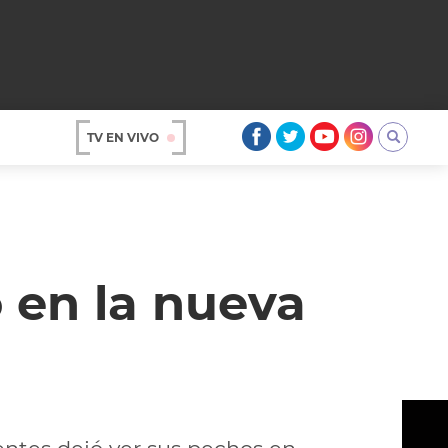
TV EN VIVO
AR
o en la nueva
OS
A