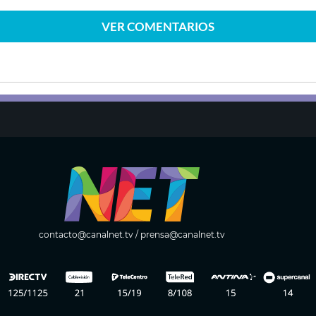
VER
COMENTARIOS
contacto@canalnet.tv
/
prensa@canalnet.tv