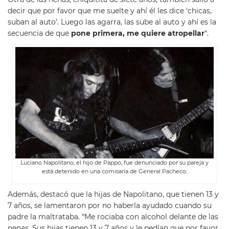
decir que por favor que me suelte y ahí él les dice ‘chicas,
suban al auto’. Luego las agarra, las sube al auto y ahí es la
secuencia de que
pone primera, me quiere atropellar
“.
Luciano Napolitano, el hijo de Pappo, fue denunciado por su pareja y
está detenido en una comisaría de General Pacheco.
Además, destacó que la hijas de Napolitano, que tienen 13 y
7 años, se lamentaron por no haberla ayudado cuando su
padre la maltrataba. “Me rociaba con alcohol delante de las
nenas. Sus hijas tienen 13 y 7 años y le pedían que por favor