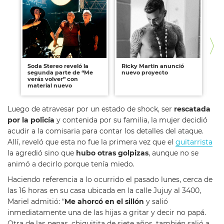
Soda Stereo reveló la
Ricky Martin anunció
Ma
segunda parte de “Me
nuevo proyecto
fu
verás volver” con
vi
material nuevo
Luego de atravesar por un estado de shock, ser
rescatada
por la policía
y contenida por su familia, la mujer decidió
acudir a la comisaria para contar los detalles del ataque.
Allí, reveló que esta no fue la primera vez que el
guitarrista
la agredió sino que
hubo otras golpizas
, aunque no se
animó a decirlo porque tenía miedo.
Haciendo referencia a lo ocurrido el pasado lunes, cerca de
las 16 horas en su casa ubicada en la calle Jujuy al 3400,
Mariel admitió: “
Me ahorcó en el sillón
y salió
inmediatamente una de las hijas a gritar y decir no papá.
Otra de las nenas, chiquitita de siete años, también salió a