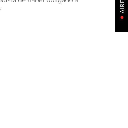
dista de haber obligado a
AIRE
.