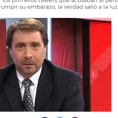
los primeros tweets que acusaban al perio
rumpir su embarazo, la verdad salió a la luz