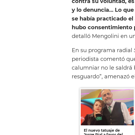
contra su voluntad, es 
y lo denuncia… Lo que
se había practicado e
hubo consentimiento po
detalló Mengolini
en u
En su programa radial
periodista comentó q
calumniar no le saldrá
resguardo”, amenazó el
El nuevo tatuaje de
Jorge Rial a favor del