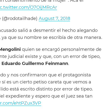
in consentimiento de la mujer”. Acá el
ic.twitter.com/O7OijMRcAr
e (@rodotailhade)
August 7, 2018
 acusado salió a desmentir el hecho alegando
, ya que su nombre se escribía de otra manera.
 Mengolini
quien se encargó personalmente de
nte judicial existe y que, con un error de tipeo,
o
Eduardo Guillermo Feinmann
.
do y nos confirmaron que el protagonista
 sí es un cierto petiso careta que vemos a
llido está escrito distinto por error de tipeo.
del expediente y espero que el juez sea tan
ter.com/ehtPZux3VP