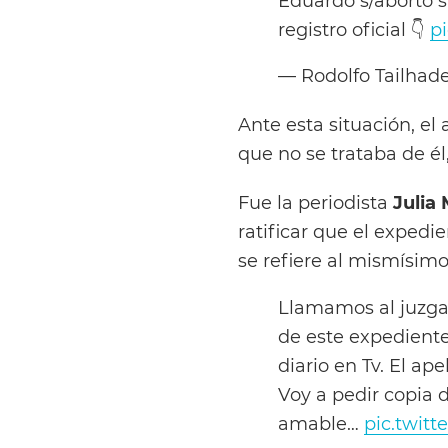
Eduardo s/aborto s
registro oficial 👇
p
— Rodolfo Tailhad
Ante esta situación, el
que no se trataba de él
Fue la periodista
Julia
ratificar que el expedie
se refiere al mismísim
Llamamos al juzga
de este expediente
diario en Tv. El ape
Voy a pedir copia 
amable…
pic.twit