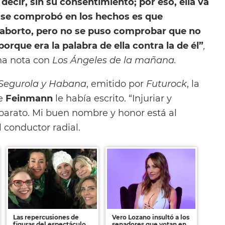
decir, sin su consentimiento; por eso, ella va
 se comprobó en los hechos es que
l aborto, pero no se puso comprobar que no
rque era la palabra de ella contra la de él”
,
na nota con
Los Ángeles de la mañana.
Segurola y Habana
, emitido por
Futurock
, la
ue
Feinmann
le había escrito. “Injuriar y
 barato. Mi buen nombre y honor está al
 conductor radial.
Las repercusiones de
Vero Lozano insultó a los
figuras del espectáculo
senadores que votan en