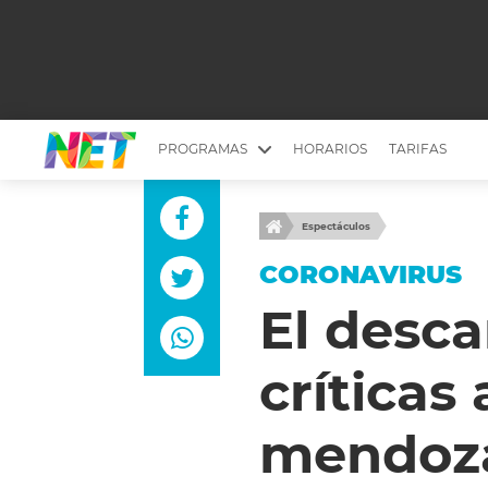
PROGRAMAS
HORARIOS
TARIFAS
MESA PICANTE
BIRI BIRI
Espectáculos
YUYITO A LA TARDE
DR. BEAUTY
CORONAVIRUS
EMPRENDI2
EL SEÑOR DE 
El desca
LONGOBARDI
ARGENTINOS 
críticas 
QUÉ TE PASA
ESTÉTICA 360 
EL OLIVO BLANCO
CARAS Y NEG
mendoza
TU LUGAR IDEAL
SCOUTING PA
CHICHE EN VIVO
INTELEXIS TV