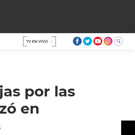
TV EN VIVO
AR
as por las
izó en
s
OS
A