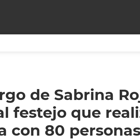
+CARAS
CINE NET
HAIR RECOVERY
TODOS PODEMOS VIAJ
LOS CIELOS
GOSSIP
PARES DE COMEDIA
rgo de Sabrina Roj
X ARGENTINA
ENTROMETIDOS EN LA TELE
FIESTAS ARGENTINAS
al festejo que real
TV
ENTRE NOS
BELLEZA FASHION
OCIOS
MODO FONTEVECCHIA
FULL FACE TV
 con 80 persona
RA UN CAMBIO
PERIODISMO PURO
DESAFÍO 10 AÑOS MEN
REPERFILAR
AGENDA CORPORATIV