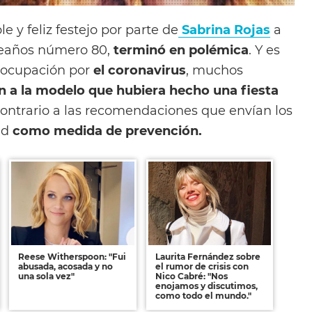
e y feliz festejo por parte de
Sabrina Rojas
a
eaños número 80,
terminó en polémica
. Y es
eocupación por
el coronavirus
, muchos
n a la modelo que hubiera hecho una fiesta
contrario a las recomendaciones que envían los
ud
como medida de prevención.
Reese Witherspoon: "Fui
Laurita Fernández sobre
abusada, acosada y no
el rumor de crisis con
una sola vez"
Nico Cabré: "Nos
enojamos y discutimos,
como todo el mundo."