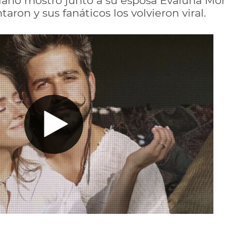
iano mostró junto a su esposa Evaluna Mo
aron y sus fanáticos los volvieron viral.