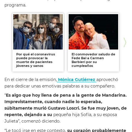
programa.
Por qué el coronavirus
El conmovedor saludo de
Kat
puede provocar la
Fede Bal a Carmen
mu
muerte de pacientes
Barbieri por su
Pu
jóvenes y sanos
cumpleaños
En el cierre de la emisión,
Mónica Gutiérrez
aprovechó
para dedicar unas emotivas palabras a su compañero.
“
Es algo que hoy llena de pena a la gente de Mandarina.
Imprevistamente, cuando nadie lo esperaba,
súbitamente murió Gustavo Loscri. Se fue muy joven, de
repente, dejando a su
pequeña hija Sofía, a su esposa
Julieta”, comenzó diciendo.
“Le tocó irse en este contexto,
su corazón probablemente