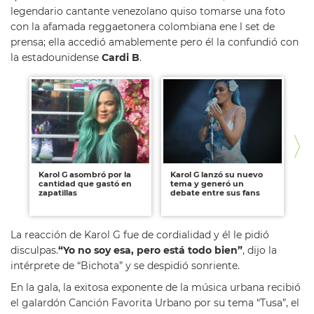
legendario cantante venezolano quiso tomarse una foto
con la afamada reggaetonera colombiana ene l set de
prensa; ella accedió amablemente pero él la confundió con
la estadounidense
Cardi B
.
Karol G asombró por la
Karol G lanzó su nuevo
El
cantidad que gastó en
tema y generó un
en 
zapatillas
debate entre sus fans
di
ar
La reacción de Karol G fue de cordialidad y él le pidió
disculpas.
“Yo no soy esa, pero está todo bien”
, dijo la
intérprete de “Bichota” y se despidió sonriente.
En la gala, la exitosa exponente de la música urbana recibió
el galardón Canción Favorita Urbano por su tema “Tusa”, el