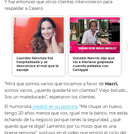
Y fue entonces que otros clientes intervinieron para
respaldar a Casero.
Lourdes Sánchez fue
Gonzalo Nannis dijo que
El 
hospitalizada y se
vio a Mariana golpeada
re
desconoce el mal que la
cuando peleaba con
TV
aqueja
Caniggia
“Mirá que somos varios que tocamos a favor de
Macri,
somos varios, ¿querés quedarte sin clientes? Viejo boludo…
Sos un maleducado”, espetaron los clientes.
El humorista
insistió en su postura
. “Me chupa un huevo,
tengo 20 años menos que vos, igual me la banco, me estás
echando de tu negocio porque tenés la seguridad, ¿qué
querés que te diga? Lamento por tu mozo que es una
buena persona”, sostuvo en el video que emitió el ciclo del