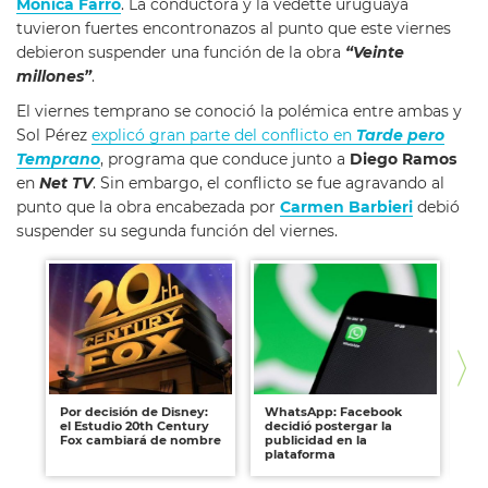
Mónica Farro
. La conductora y la vedette uruguaya
tuvieron fuertes encontronazos al punto que este viernes
debieron suspender una función de la obra
“Veinte
millones”
.
El viernes temprano se conoció la polémica entre ambas y
Sol Pérez
explicó gran parte del conflicto en
Tarde pero
Temprano
, programa que conduce junto a
Diego Ramos
en
Net TV
. Sin embargo, el conflicto se fue agravando al
punto que la obra encabezada por
Carmen Barbieri
debió
suspender su segunda función del viernes.
Por decisión de Disney:
WhatsApp: Facebook
Li
el Estudio 20th Century
decidió postergar la
Ro
Fox cambiará de nombre
publicidad en la
co
plataforma
las