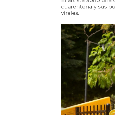
El artista abrió un
cuarentena y sus pu
virales.