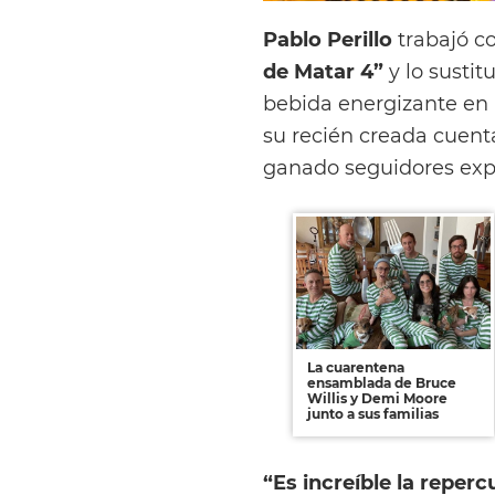
Pablo Perillo
trabajó c
de Matar 4”
y lo susti
bebida energizante en 
su recién creada cuen
ganado seguidores ex
La cuarentena
ensamblada de Bruce
Willis y Demi Moore
junto a sus familias
“Es increíble la repe