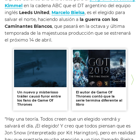
Kimmel
en la cadena ABC que el DT argentino del equipo
inglés
Leeds United
,
Marcelo Bielsa
, es el elegido para
salvar el norte, haciendo alusión a
la guerra con los
Caminantes Blancos
, que pasará en la octava y última
temporada de la majestuosa producción que se estrenará
el próximo 14 de abril.
Un nuevo y misterioso
El autor de Game Of
Me
tráiler causó furor entre
Thrones contó que la
za
los fans de Game Of
serie termina diferente al
Th
Thrones
libro
“Hay una teoría. Todos creen que un elegido vendrá y
salvará el día. ¡El elegido! Y creo que todos piensan que es
Jon Snow (interpretado por Kit Harington), pero en realidad
hay que prestarle mucha atención a un tipo llamado Bielsa,