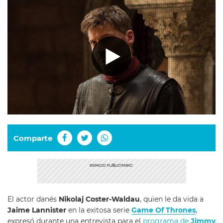
Comparte
El actor danés
Nikolaj Coster-Waldau
, quien le da vida a
Jaime Lannister
en la exitosa serie
Game Of Thrones
,
expresó durante una entrevista para el
programa de
Jimmy