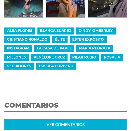
ALBA FLORES
BLANCA SUÁREZ
CINDY KIMBERLEY
CRISTIANO RONALDO
ÉLITE
ESTER EXPÓSITO
INSTAGRAM
LA CASA DE PAPEL
MARIA PEDRAZA
MILLONES
PENÉLOPE CRUZ
PILAR RUBIO
ROSALÍA
SEGUIDORES
ÚRSULA CORBERÓ
COMENTARIOS
VER
COMENTARIOS