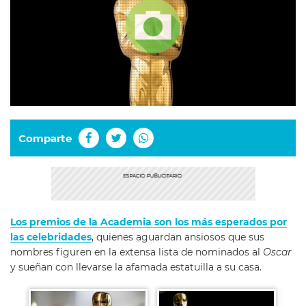
Comparte
Los premios de la Academia son los más esperados por
las celebridades
, quienes aguardan ansiosos que sus
nombres figuren en la extensa lista de nominados al
Oscar
y sueñan con llevarse la afamada estatuilla a su casa.