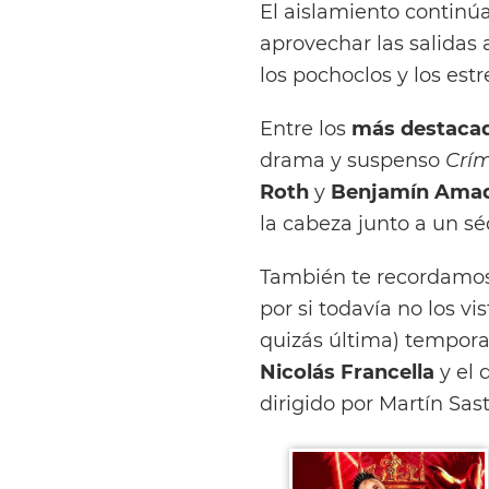
El aislamiento continúa
aprovechar las salidas a
los pochoclos y los est
Entre los
más destaca
drama y suspenso
Crím
Roth
y
Benjamín Ama
la cabeza junto a un s
También te recordamos 
por si todavía no los vis
quizás última) tempora
Nicolás Francella
y el 
dirigido por Martín Sast