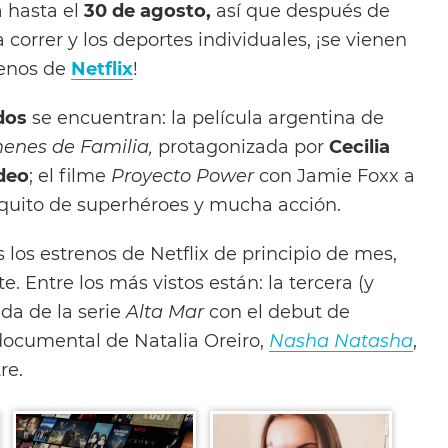
 hasta el
30 de agosto,
así que después de
 correr y los deportes individuales, ¡se vienen
renos de
Netflix
!
dos
se encuentran: la película argentina de
enes de Familia,
protagonizada por
Cecilia
deo
; el filme
Proyecto Power
con Jamie Foxx a
équito de superhéroes y mucha acción.
los estrenos de Netflix de principio de mes,
te. Entre los más vistos están: la tercera (y
da de la serie
Alta Mar
con el debut de
documental de Natalia Oreiro,
Nasha Natasha
,
re.