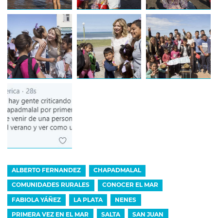
ALBERTO FERNANDEZ
CHAPADMALAL
COMUNIDADES RURALES
CONOCER EL MAR
FABIOLA YÁÑEZ
LA PLATA
NENES
PRIMERA VEZ EN EL MAR
SALTA
SAN JUAN