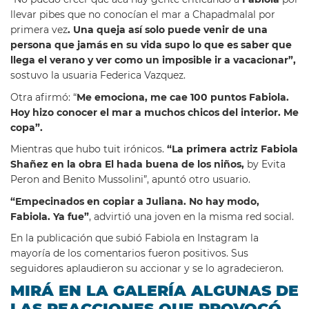
llevar pibes que no conocían el mar a Chapadmalal por
primera vez
. Una queja así solo puede venir de una
persona que jamás en su vida supo lo que es saber que
llega el verano y ver como un imposible ir a vacacionar”,
sostuvo la usuaria Federica Vazquez.
Otra afirmó: “
Me emociona, me cae 100 puntos
Fabiola
.
Hoy hizo conocer el mar a muchos chicos del interior. Me
copa”.
Mientras que hubo tuit irónicos.
“
La primera actriz
Fabiola
Shañez en la obra El hada buena de los niños,
by Evita
Peron and Benito Mussolini”, apuntó otro usuario.
“Empecinados en copiar a Juliana. No hay modo,
Fabiola
. Ya fue”
, advirtió una joven en la misma red social.
En la publicación que subió Fabiola en Instagram la
mayoría de los comentarios fueron positivos. Sus
seguidores aplaudieron su accionar y se lo agradecieron.
MIRÁ EN LA GALERÍA ALGUNAS DE
LAS REACCIONES QUE PROVOCÓ