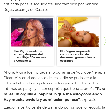
criticada por sus seguidores, sino también por Sabrina
Rojas, expareja de Castro.
Flor Vigna mostró su
Flor Vigna sorprendió
Fl
antes y después del
con una canción de
ins
maquillaje: "De un mono
desamor: ¿para quién la
ha
a Cenicienta"
escribió?
em
Ahora, Vigna fue invitada al programa de YouTube “Terapia
Picante” y en el adelanto del episodio se pudo ver a la
artista hablando sin pelos en la lengua sobre las partes
íntimas de pareja y la concepción que tiene sobre él.
“Para
mí es un orgullo el papichulo que me estoy comiendo.
Hay mucha envidia y admiración por eso”
, expresó.
Luego, la participante de Bailando por un sueño redobló la