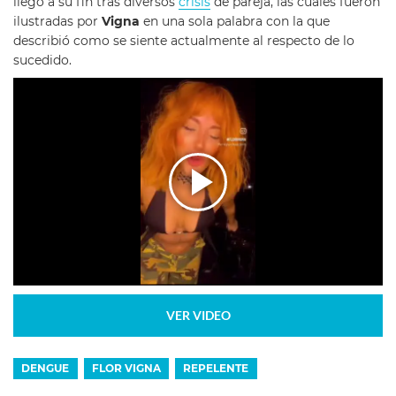
llegó a su fin tras diversos
crisis
de pareja, las cuales fueron
ilustradas por
Vigna
en una sola palabra con la que
describió como se siente actualmente al respecto de lo
sucedido.
VER VIDEO
DENGUE
FLOR VIGNA
REPELENTE