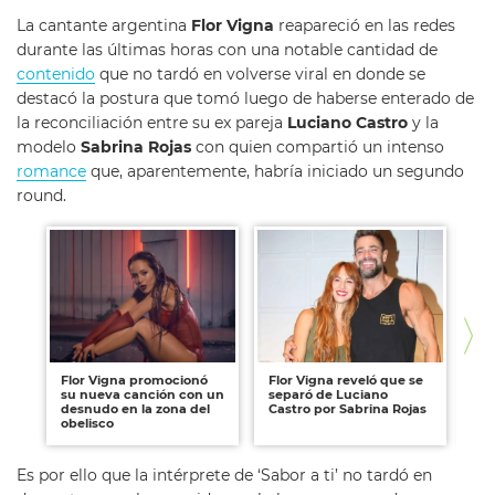
La cantante argentina
Flor Vigna
reapareció en las redes
durante las últimas horas con una notable cantidad de
contenido
que no tardó en volverse viral en donde se
destacó la postura que tomó luego de haberse enterado de
la reconciliación entre su ex pareja
Luciano Castro
y la
modelo
Sabrina Rojas
con quien compartió un intenso
romance
que, aparentemente, habría iniciado un segundo
round.
Flor Vigna promocionó
Flor Vigna reveló que se
Fl
su nueva canción con un
separó de Luciano
es
desnudo en la zona del
Castro por Sabrina Rojas
Pa
obelisco
al
Es por ello que la intérprete de ‘Sabor a ti’ no tardó en