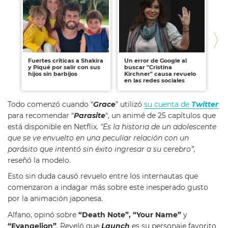
Fuertes críticas a Shakira
Un error de Google al
La
y Piqué por salir con sus
buscar "Cristina
en
hijos sin barbijos
Kirchner" causa revuelo
ri
en las redes sociales
fa
Todo comenzó cuando “
Grace
” utilizó
su cuenta de
Twitter
para recomendar “
Parasite
“, un animé de 25 capítulos que
está disponible en Netflix.
“Es la historia de un adolescente
que se ve envuelto en una peculiar relación con un
parásito que intentó sin éxito ingresar a su cerebro”
,
reseñó la modelo.
Esto sin duda causó revuelo entre los internautas que
comenzaron a indagar más sobre este inesperado gusto
por la animación japonesa.
Alfano, opinó sobre
“Death Note”, “Your Name”
y
“Evangelion”
. Reveló que
Launch
es su personaje favorito