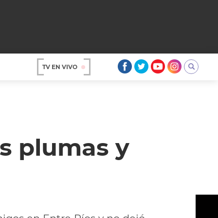
TV EN VIVO
AR
as plumas y
OS
A