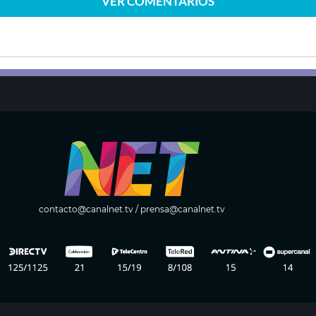
VER
COMENTARIOS
contacto@canalnet.tv
/
prensa@canalnet.tv