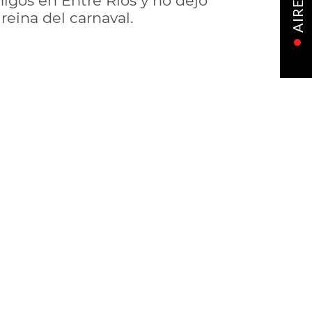
igos en Entre Ríos y no dejó
AIRE
reina del carnaval.