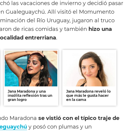
hó las vacaciones de invierno y decidió pasar
en Gualeguaychú. Allí visitó el Momumento
aminación del Río Uruguay, jugaron al truco
taron de ricas comidas y también
hizo una
localidad entrerriana
.
Jana Maradona y una
Jana Maradona reveló lo
insólita reflexión tras un
que más le gusta hacer
gran logro
en la cama
ando Maradona
se vistió con el típico traje de
leguaychú
y posó con plumas y un