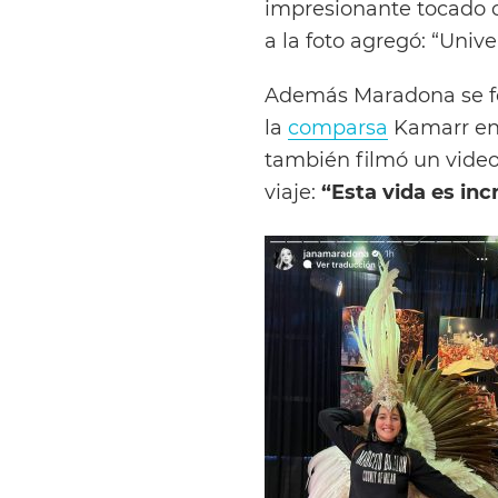
impresionante tocado 
a la foto agregó: “Univ
Además Maradona se fo
la
comparsa
Kamarr en 
también filmó un video 
viaje:
“Esta vida es inc