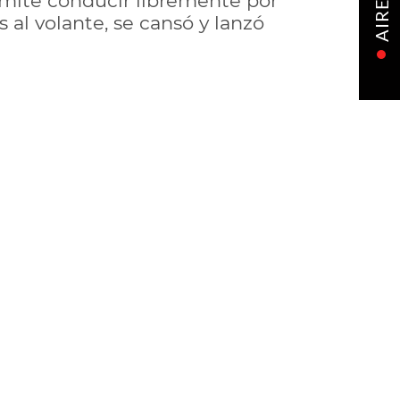
rmite conducir libremente por
AIRE
 al volante, se cansó y lanzó