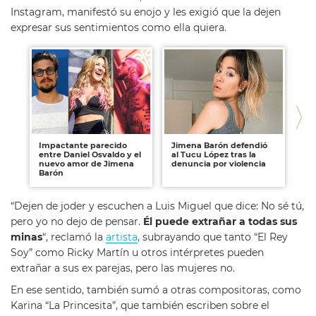
Instagram, manifestó su enojo y les exigió que la dejen
expresar sus sentimientos como ella quiera.
Impactante parecido
Jimena Barón defendió
El
entre Daniel Osvaldo y el
al Tucu López tras la
Ma
nuevo amor de Jimena
denuncia por violencia
de
Barón
Os
“Dejen de joder y escuchen a Luis Miguel que dice: No sé tú,
pero yo no dejo de pensar.
Él puede extrañar a todas sus
minas
“, reclamó la
artista
, subrayando que tanto “El Rey
Soy” como Ricky Martín u otros intérpretes pueden
extrañar a sus ex parejas, pero las mujeres no.
En ese sentido, también sumó a otras compositoras, como
Karina “La Princesita”, que también escriben sobre el