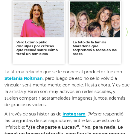
Vero Lozano pidió
La foto de la familia
La
disculpas por críticas
Maradona que
fa
que recibió sobre cómo
sorprendió a todos en las
ca
trató un femicidio
redes
co
Ar
La última relación que se le conoce al productor fue con
Stefanía Roitman
, pero luego de eso no se lo volvió a
vincular sentimentalmente con nadie. Hasta ahora. Y es que
la artista y Biren son muy activos en redes sociales, y
suelen compartir acarameladas imágenes juntos, además
de graciosos videos.
A través de sus historias de
Instagram
,
JMena
respondió
las preguntas de sus seguidores, entre las que estuvo la
infaltable:
“¿Te chapaste a Lucas?”
.
“No, para nada. Le
toqué un huevo el otro día, pero fue sin querer porque