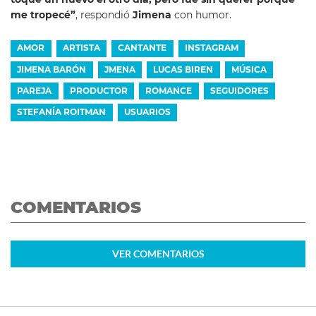
me tropecé”
, respondió
Jimena
con humor.
AMOR
ARTISTA
CANTANTE
INSTAGRAM
JIMENA BARÓN
JMENA
LUCAS BIREN
MÚSICA
PAREJA
PRODUCTOR
ROMANCE
SEGUIDORES
STEFANÍA ROITMAN
USUARIOS
COMENTARIOS
VER
COMENTARIOS