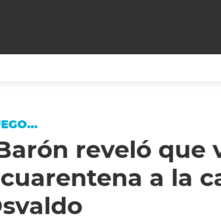
+CARAS
CINE NET
HAIR RECOVERY
TODOS PODEMOS VIAJ
UEGO…
LOS CIELOS
GOSSIP
PARES DE COMEDIA
Barón reveló que 
X ARGENTINA
ENTROMETIDOS EN LA TELE
FIESTAS ARGENTINAS
 cuarentena a la c
TV
ENTRE NOS
BELLEZA FASHION
OCIOS
MODO FONTEVECCHIA
FULL FACE TV
Osvaldo
RA UN CAMBIO
PERIODISMO PURO
DESAFÍO 10 AÑOS MEN
REPERFILAR
AGENDA CORPORATIV