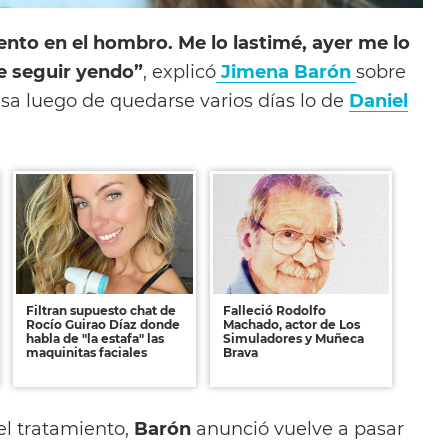
nto en el hombro. Me lo lastimé, ayer me lo
e seguir yendo”
, explicó
Jimena Barón
sobre
asa luego de quedarse varios días lo de
Daniel
Filtran supuesto chat de
Falleció Rodolfo
Rocío Guirao Díaz donde
Machado, actor de Los
habla de "la estafa" las
Simuladores y Muñeca
maquinitas faciales
Brava
 el tratamiento,
Barón
anunció vuelve a pasar