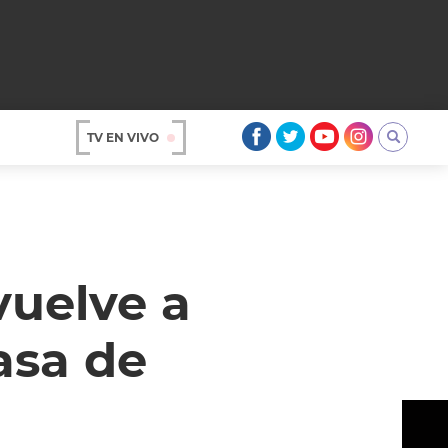
TV EN VIVO
AR
vuelve a
asa de
OS
A