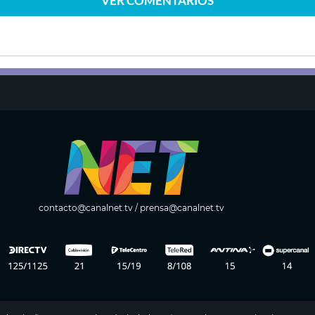
VER
COMENTARIOS
contacto@canalnet.tv
/
prensa@canalnet.tv