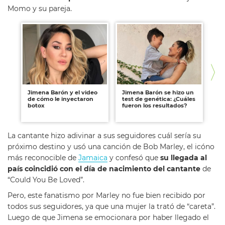
Momo y su pareja.
Jimena Barón y el video
Jimena Barón se hizo un
Ji
de cómo le inyectaron
test de genética: ¿Cuáles
qu
botox
fueron los resultados?
pa
nu
La cantante hizo adivinar a sus seguidores cuál sería su
próximo destino y usó una canción de Bob Marley, el icóno
más reconocible de
Jamaica
y confesó que
su llegada al
país coincidió con el día de nacimiento del cantante
de
“Could You Be Loved”.
Pero, este fanatismo por Marley no fue bien recibido por
todos sus seguidores, ya que una mujer la trató de “careta”.
Luego de que Jimena se emocionara por haber llegado el