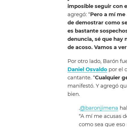
imposible seguir con e
agregó: “
Pero a mí me 
de demostrar como sea
es bastante sospechoso
denuncia, sé que hay 
de acoso. Vamos a ve
Por otro lado, Barón fu
Daniel Osvaldo
por el 
cantante. “
Cualquier g
manifestó. Y agregó q
bien.
.
@baronjimena
hab
“A mí me acusas de
como sea que eso n