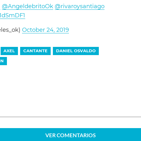
M
@AngeldebritoOk
@rivaroysantiago
Az1dSmDF1
les_ok)
October 24, 2019
AXEL
CANTANTE
DANIEL OSVALDO
ÓN
VER
COMENTARIOS