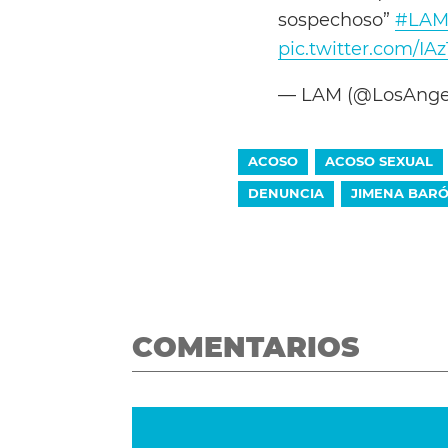
sospechoso”
#LA
pic.twitter.com/I
— LAM (@LosAnge
ACOSO
ACOSO SEXUAL
DENUNCIA
JIMENA BAR
COMENTARIOS