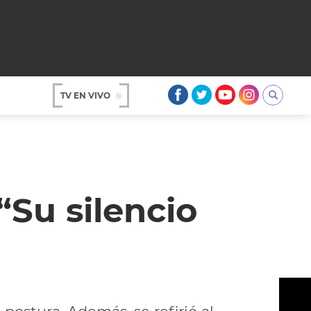
TV EN VIVO
AR
“Su silencio
OS
A