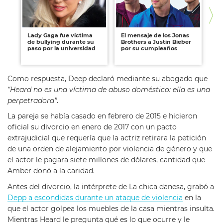
Lady Gaga fue víctima
El mensaje de los Jonas
La
de bullying durante su
Brothers a Justin Bieber
so
paso por la universidad
por su cumpleaños
ro
Co
Como respuesta, Deep declaró mediante su abogado que
“Heard no es una víctima de abuso doméstico: ella es una
perpetradora”
.
La pareja se había casado en febrero de 2015 e hicieron
oficial su divorcio en enero de 2017 con un pacto
extrajudicial que requería que la actriz retirara la petición
de una orden de alejamiento por violencia de género y que
el actor le pagara siete millones de dólares, cantidad que
Amber donó a la caridad.
Antes del divorcio, la intérprete de La chica danesa, grabó a
Depp a escondidas durante un ataque de violencia
en la
que el actor golpea los muebles de la casa mientras insulta.
Mientras Heard le pregunta qué es lo que ocurre y le