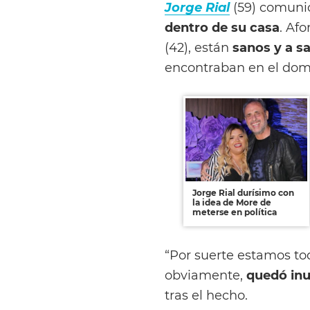
Jorge Rial
(59) comunic
dentro de su casa
. Af
(42), están
sanos y a s
encontraban en el domi
Jorge Rial durísimo con
la idea de More de
meterse en política
“Por suerte estamos tod
obviamente,
quedó inu
tras el hecho.