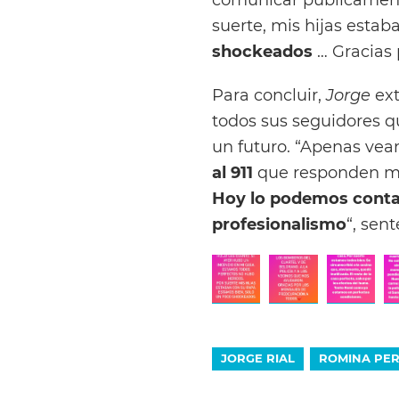
suerte, mis hijas esta
shockeados
… Gracias 
Para concluir,
Jorge
ex
todos sus seguidores qu
un futuro. “Apenas vea
al 911
que responden muy
Hoy lo podemos conta
profesionalismo
“, sent
JORGE RIAL
ROMINA PER