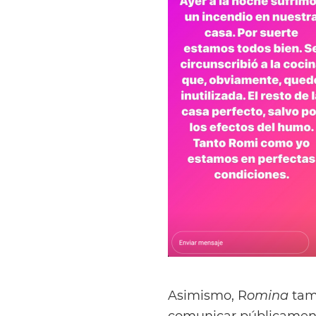
Asimismo, R
omina
tamb
comunicar públicamente