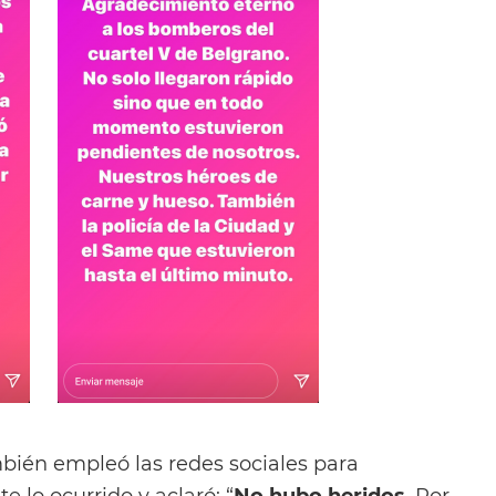
ién empleó las redes sociales para
 lo ocurrido y aclaró: “
No hubo heridos
. Por