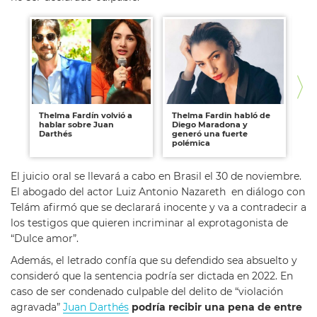
Thelma Fardín volvió a
Thelma Fardin habló de
Th
hablar sobre Juan
Diego Maradona y
Fl
Darthés
generó una fuerte
co
polémica
Da
El juicio oral se llevará a cabo en Brasil el 30 de noviembre.
El abogado del actor Luiz Antonio Nazareth en diálogo con
Telám afirmó que se declarará inocente y va a contradecir a
los testigos que quieren incriminar al exprotagonista de
“Dulce amor”.
Además, el letrado confía que su defendido sea absuelto y
consideró que la sentencia podría ser dictada en 2022. En
caso de ser condenado culpable del delito de “violación
agravada”
Juan Darthés
podría recibir una pena de entre