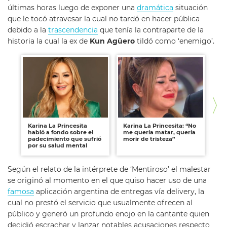
últimas horas luego de exponer una
dramática
situación
que le tocó atravesar la cual no tardó en hacer pública
debido a la
trascendencia
que tenía la contraparte de la
historia la cual la ex de
Kun Agüero
tildó como ‘enemigo’.
Karina La Princesita
Karina La Princesita: “No
La
habló a fondo sobre el
me quería matar, quería
Pr
padecimiento que sufrió
morir de tristeza”
so
por su salud mental
Según el relato de la intérprete de ‘Mentiroso’ el malestar
se originó al momento en el que quiso hacer uso de una
famosa
aplicación argentina de entregas vía delivery, la
cual no prestó el servicio que usualmente ofrecen al
público y generó un profundo enojo en la cantante quien
decidió escrachar y lanzar notables acusaciones respecto