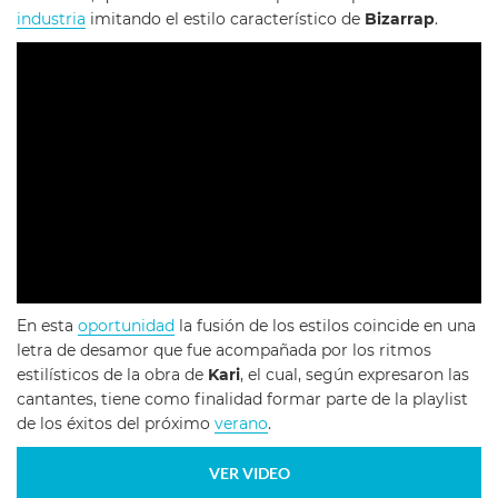
industria
imitando el estilo característico de
Bizarrap
.
En esta
oportunidad
la fusión de los estilos coincide en una
letra de desamor que fue acompañada por los ritmos
estilísticos de la obra de
Kari
, el cual, según expresaron las
cantantes, tiene como finalidad formar parte de la playlist
de los éxitos del próximo
verano
.
VER VIDEO