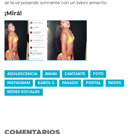
se la ve posando sonriente con un bikini amarillo.
¡Mirá!
ADOLESCENCIA
BIKINI
CANTANTE
FOTO
INSTAGRAM
KAROL G
PASADO
POSTAL
REDES
REDES SOCIALES
COMENTARIOS