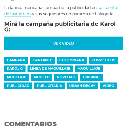
La latinoamericana compartió la publicidad en
su cuenta
de Instagram
y sus seguidores no pararon de halagarla.
Mirá la campaña publicitaria de Karol
G:
VER VIDEO
CAMPAÑA
CANTANTE
COLOMBIANA
COSMÉTICOS
KAROL G
LÍNEA DE MAQUILLAJE
MAQUILLAJE
MODELAJE
MODELO
NOVEDAD
ORIGINAL
PUBLICIDAD
PUBLICITARIA
URBAN DECAY
VIDEO
COMENTARIOS