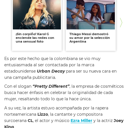
¡Sin corpiño! Karol G
Thiago Messi demostró
Ap
enciende las redes con
su amor por la selección
me
una sensual foto
Argentina
co
co
Es por este hecho que la colombiana se vio muy
entusiasmada al ser contactada por la marca
estadounidense
Urban Decay
para ser su nueva cara en
una campaña publicitaria.
Con el slogan
“Pretty Different”
, la empresa de cosméticos
busca hacer énfasis en celebrar la originalidad de cada
mujer, resaltando todo lo que la hace única.
A su vez, la artista estuvo acompañada por la rapera
norteamericana
Lizzo
, la cantante y compositora
surcoerana
CL
, el actor y músico
Ezra Miller
y la actriz
Joey
King
.