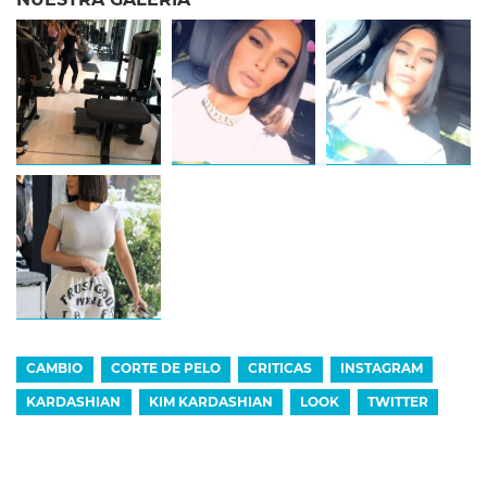
CAMBIO
CORTE DE PELO
CRITICAS
INSTAGRAM
KARDASHIAN
KIM KARDASHIAN
LOOK
TWITTER