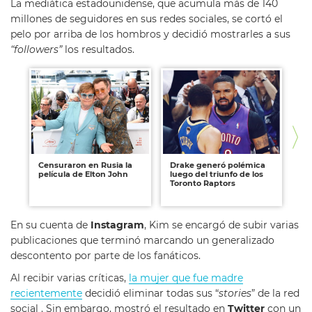
La mediática estadounidense, que acumula más de 140
millones de seguidores en sus redes sociales, se cortó el
pelo por arriba de los hombros y decidió mostrarles a sus
“followers”
los resultados.
Censuraron en Rusia la
Drake generó polémica
Be
película de Elton John
luego del triunfo de los
pr
Toronto Raptors
me
En su cuenta de
Instagram
, Kim se encargó de subir varias
publicaciones que terminó marcando un generalizado
descontento por parte de los fanáticos.
Al recibir varias críticas,
la mujer que fue madre
recientemente
decidió eliminar todas sus “
stories
” de la red
social . Sin embargo, mostró el resultado en
Twitter
con un