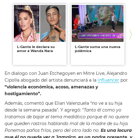
L-Gante le declara su
L-Gante suma una nueva
Ta
amor a Wanda Nara
polémica
L-
ga
ce
En dialogo con Juan Etchegoyen en Mitre Live, Alejandro
Cipolla abogado del artista denunciará a la
influencer
por
“violencia económica, acoso, amenazas y
hostigamiento”.
Además, comentó que Elian Valenzuela “no ve a su hija
desde la semana pasada”. Y agregó: “
Tanto él como yo
tratamos de bajar el tema mediático porque él no quiere
que queden rastros hablando mal de la madre de su hija.
Ponemos paños fríos, pero del otro lado no.
Es una locura
que él no puede ver a Jamaica, es un padre presente y