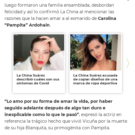
luego formaron una familia ensamblada, desbordan
felicidad y así lo confirmó La China al mencionar las
razones que la hacen amar a al exmarido de
Carolina
“Pampita” Ardohain
.
La China Suárez
La China Suárez acusada
El
describió cuáles son sus
de copiar diseños de una
Be
síntomas de Covid
marca de ropa deportiva
Ch
cu
“Lo amo por su forma de amar la vida, por haber
seguido adelante después de algo tan duro e
inexplicable como lo que le pasó”
, expresó la actriz en
referencia la trágico hecho que vivió Vicuña por la muerte
de su hija Blanquita, su primogénita con Pampita.