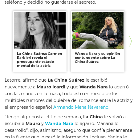
teléfono y decidió no guardarse el secreto.
La China Suárez: Carmen
Wanda Nara y su opinión
Ha
Barbieri revela el
contundente sobre La
a l
preocupante estado
China Suárez
Su
mental de la actriz
Latorre, afirmó que
La China Suárez
le escribió
nuevamente a
Mauro Icardi
y que
Wanda Nara
lo agarró
con las manos en la masa, todo esto en medio de los
múltiples rumores del quiebre del romance entre la actriz y
el empresario español
Armando Mena Navareño
.
“Tengo algo posta: el fin de semana,
La China
le volvió a
escribir a
Mauro
y
Wanda Nara
lo agarró. Mañana lo
desarrollo”, dijo, asimismo, aseguró que confía plenamente
en la fuente que le pasó la información. Incluso, Yanina le