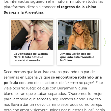
los internautas siguieron el minuto a minuto en todas las
plataformas, dieron a conocer
el regreso de la China
Suárez a la Argentina
.
La venganza de Wanda
Jimena Barón dijo de
Pa
Nara: la foto hot que
qué lado está: Wanda o
la
recorrió el mundo
la China
cu
Recordemos que la artista estaba pasando un par de
semanas en España ya que se
encontraba rodando una
película
con uno de los actores de
La casa de papel.
Este
viaje ocurrió luego de que con Benjamín Vicuña
blanquearan que estaban separados. “Queremos lo mejor
para la familia que somos y seguiremos siendo. Hoy eso
nos lleva a dar un nuevo camino separados como pareja,
pero con amor y siempre unidos por nuestros hijos”, había