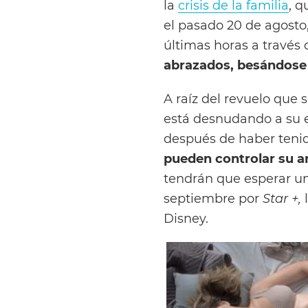
la
crisis de la familia
, 
el pasado 20 de agosto,
últimas horas a través d
abrazados, besándose y
A raíz del revuelo que
está desnudando a su e
después de haber tenid
pueden controlar su an
tendrán que esperar un
septiembre por
Star +,
l
Disney.