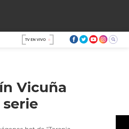
TV EN VIVO
AR
ín Vicuña
 serie
OS
A