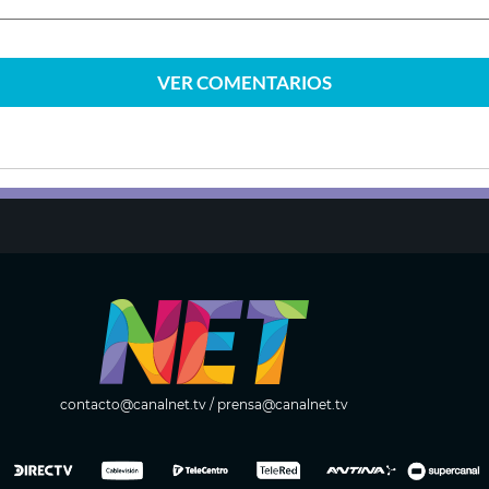
VER
COMENTARIOS
contacto@canalnet.tv
/
prensa@canalnet.tv