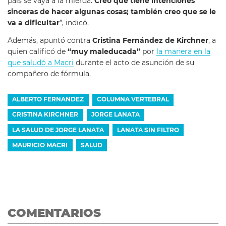
país se vaya a la mierda.
Creo que tiene intenciones
sinceras de hacer algunas cosas; también creo que se le
va a dificultar
”, indicó.
Además, apuntó contra
Cristina Fernández de Kirchner
, a
quien calificó de
“muy maleducada”
por
la manera en la
que saludó a Macri
durante el acto de asunción de su
compañero de fórmula.
ALBERTO FERNANDEZ
COLUMNA VERTEBRAL
CRISTINA KIRCHNER
JORGE LANATA
LA SALUD DE JORGE LANATA
LANATA SIN FILTRO
MAURICIO MACRI
SALUD
COMENTARIOS