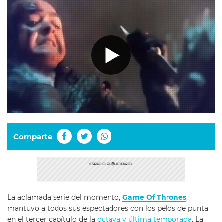
Comparte
La aclamada serie del momento,
Game Of Thrones
,
mantuvo a todos sus espectadores con los pelos de punta
en el tercer capítulo de la
octava y última temporada
. La