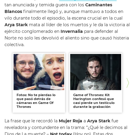
tan anunciada y temida guera con los
Caminantes
Blancos
finalmente llegó y, aunque mantuvo a todos en
vilo durante todo el episodio, la escena crucial en la cual
Arya Stark
mata al líder de los muertos y le da la victoria al
ejército conglomerado en
Invernalia
para defender al
Norte no solo les devolvió el aliento sino que causó histeria
colectiva.
Fotos: No te pierdas lo
Game of Thrones: Kit
So
que pasó detrás de
Harington confesó que
pe
cámaras en Game Of
casi pierde un testículo
las
Thrones
durante la grabación
"G
La frase que le recordó la
Mujer Roja
a
Arya Stark
fue
reveladora y contundente en la trama: “¿Qué le decimos al
Dios de La muerte? –
Not today
(Hoy no). Estas dos