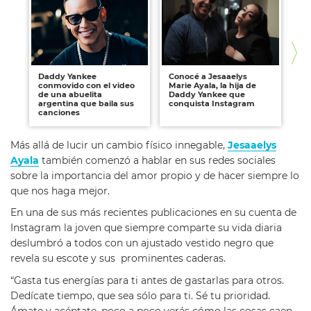
Daddy Yankee
Conocé a Jesaaelys
Tin
conmovido con el video
Marie Ayala, la hija de
me
de una abuelita
Daddy Yankee que
co
argentina que baila sus
conquista Instagram
canciones
Más allá de lucir un cambio físico innegable,
Jesaaelys
Ayala
también comenzó a hablar en sus redes sociales
sobre la importancia del amor propio y de hacer siempre lo
que nos haga mejor.
En una de sus más recientes publicaciones en su cuenta de
Instagram la joven que siempre comparte su vida diaria
deslumbró a todos con un ajustado vestido negro que
revela su escote y sus prominentes caderas.
“Gasta tus energías para ti antes de gastarlas para otros.
Dedícate tiempo, que sea sólo para ti. Sé tu prioridad.
Ámate y acéptate, poco a poco verás cómo las cosas caen