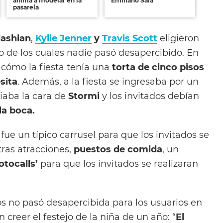
anima a modelar en la
Emiliano Sala
pasarela
ashian
,
Kylie Jenner
y
Travis Scott
eligieron
jo de los cuales nadie pasó desapercibido. En
 cómo la fiesta tenía una
torta de cinco pisos
sita
. Además, a la fiesta se ingresaba por un
iaba la cara de
Stormi
y los invitados debían
la boca.
fue un típico carrusel para que los invitados se
tras atracciones,
puestos de comida
, un
otocalls’
para que los invitados se realizaran
s no pasó desapercibida para los usuarios en
 creer el festejo de la niña de un año: “
El