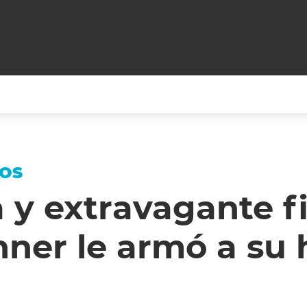
+CARAS
CINE NET
HAIR RECOVERY
TODOS PODEMOS VIAJ
TOS
LOS CIELOS
GOSSIP
PARES DE COMEDIA
 y extravagante f
X ARGENTINA
ENTROMETIDOS EN LA TELE
FIESTAS ARGENTINAS
nner le armó a su 
TV
ENTRE NOS
BELLEZA FASHION
OCIOS
MODO FONTEVECCHIA
FULL FACE TV
RA UN CAMBIO
PERIODISMO PURO
DESAFÍO 10 AÑOS MEN
REPERFILAR
AGENDA CORPORATIV