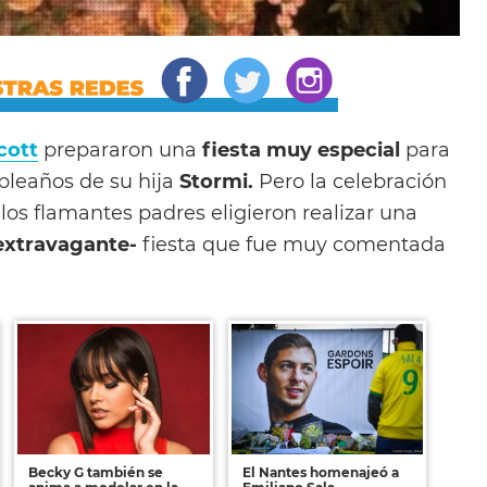
cott
prepararon una
fiesta muy especial
para
pleaños de su hija
Stormi.
Pero la celebración
los flamantes padres eligieron realizar una
extravagante-
fiesta que fue muy comentada
Becky G también se
El Nantes homenajeó a