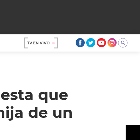
TV EN VIVO
AR
iesta que
hija de un
OS
A