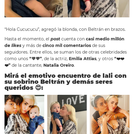
“Hola Cucucucu”, agregó la blonda, con Beltrán en brazos.
Hasta el momento, el
post
cuenta con
casi medio millón
de
likes
y más de
cinco mil comentarios
de sus
seguidores. Entre ellos, se suman los de otras celebridades
como unos
“
💜💜
”
, de la actriz,
Emilia Attias
, y otros
“
❤
❤
❤
️”
de la cantante,
Natalia Oreiro
.
Mirá el emotivo encuentro de lali con
su sobrino Beltrán y demás seres
queridos
😍
: