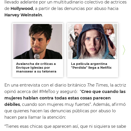
llevado adelante por un multitudinario colectivo de actrices
de
Hollywood
, a partir de las denuncias por abuso hacia
Harvey Weinstein
.
Avalancha de críticas a
La película argentina
Fo
Enrique Iglesias por
"Perdida" llega a Netflix
La
manosear a su telonera
nu
En una entrevista con el diario británico
The Times
, la actriz
opinó acerca del #MeToo y aseguró: “
Creo que cuando las
mujeres hablan contra todas estas cosas parecen
débiles
, cuando son mujeres muy fuertes”. Además, afirmó
que quienes hacen las denuncias públicas por abuso lo
hacen para llamar la atención:
“Tienes esas chicas que aparecen así, que ni siquiera se sabe