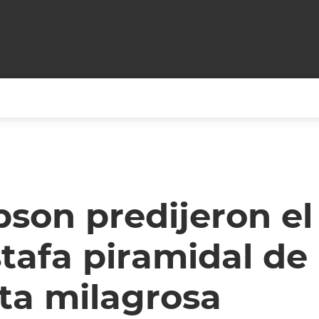
+CARAS
CINE NET
HAIR RECOVERY
TODOS PODEMOS VIAJ
LOS CIELOS
GOSSIP
PARES DE COMEDIA
son predijeron el
X ARGENTINA
ENTROMETIDOS EN LA TELE
FIESTAS ARGENTINAS
stafa piramidal de 
TV
ENTRE NOS
BELLEZA FASHION
OCIOS
MODO FONTEVECCHIA
FULL FACE TV
ta milagrosa
RA UN CAMBIO
PERIODISMO PURO
DESAFÍO 10 AÑOS MEN
REPERFILAR
AGENDA CORPORATIV