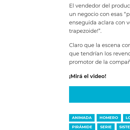
El vendedor del produc
un negocio con esas “p
enseguida aclara con v
trapezoide!”.
Claro que la escena c
que tendrían los reven
promotor de la compañ
¡Mirá el video!
ANIMADA
HOMERO
L
PIRÁMIDE
SERIE
SIST