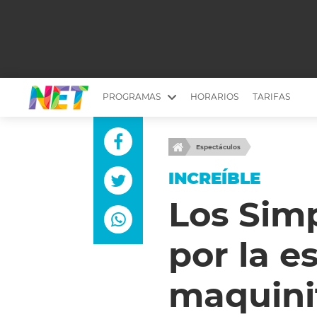
PROGRAMAS
HORARIOS
TARIFAS
MESA PICANTE
BIRI BIRI
Espectáculos
YUYITO A LA TARDE
DR. BEAUTY
INCREÍBLE
EMPRENDI2
EL SEÑOR DE 
Los Simp
LONGOBARDI
ARGENTINOS 
por la e
QUÉ TE PASA
ESTÉTICA 360 
EL OLIVO BLANCO
CARAS Y NEG
maquini
TU LUGAR IDEAL
SCOUTING PA
CHICHE EN VIVO
INTELEXIS TV