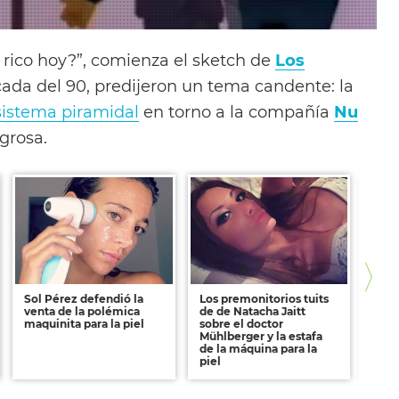
 rico hoy?”, comienza el sketch de
Los
cada del 90, predijeron un tema candente: la
sistema piramidal
en torno a la compañía
Nu
grosa.
Sol Pérez defendió la
Los premonitorios tuits
La v
venta de la polémica
de de Natacha Jaitt
Fern
maquinita para la piel
sobre el doctor
carg
Mühlberger y la estafa
"Me 
de la máquina para la
vos 
piel
país