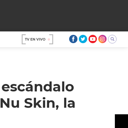
TV EN VIVO
AR
 escándalo
Nu Skin, la
OS
A