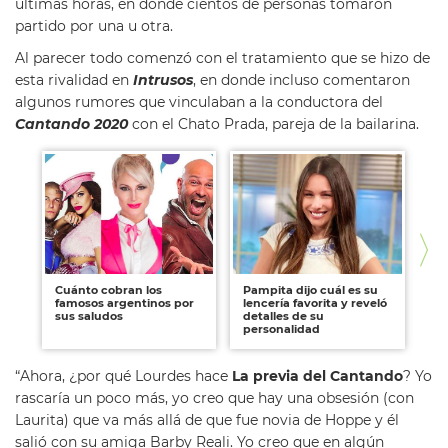
últimas horas, en donde cientos de personas tomaron
partido por una u otra.
Al parecer todo comenzó con el tratamiento que se hizo de
esta rivalidad en
Intrusos
, en donde incluso comentaron
algunos rumores que vinculaban a la conductora del
Cantando 2020
con el Chato Prada, pareja de la bailarina.
Cuánto cobran los
Pampita dijo cuál es su
Fl
famosos argentinos por
lencería favorita y reveló
co
sus saludos
detalles de su
un
personalidad
“Ahora, ¿por qué Lourdes hace
La previa del Cantando
? Yo
rascaría un poco más, yo creo que hay una obsesión (con
Laurita) que va más allá de que fue novia de Hoppe y él
salió con su amiga Barby Reali. Yo creo que en algún