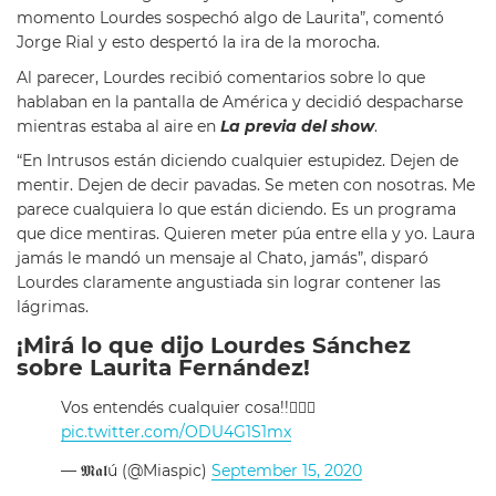
momento Lourdes sospechó algo de Laurita”, comentó
Jorge Rial y esto despertó la ira de la morocha.
Al parecer, Lourdes recibió comentarios sobre lo que
hablaban en la pantalla de América y decidió despacharse
mientras estaba al aire en
La previa del show
.
“En Intrusos están diciendo cualquier estupidez. Dejen de
mentir. Dejen de decir pavadas. Se meten con nosotras. Me
parece cualquiera lo que están diciendo. Es un programa
que dice mentiras. Quieren meter púa entre ella y yo. Laura
jamás le mandó un mensaje al Chato, jamás”, disparó
Lourdes claramente angustiada sin lograr contener las
lágrimas.
¡Mirá lo que dijo Lourdes Sánchez
sobre Laurita Fernández!
Vos entendés cualquier cosa!!🤦🏻‍♀️
pic.twitter.com/ODU4G1S1mx
— 𝕸𝖆𝖑ú (@Miaspic)
September 15, 2020