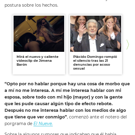
postura sobre los hechos.
Mirá el nuevo y caliente
Plácido Domingo rompió
Dar
videoclip de Jimena
el silencio tras las 21
re
Barón
denuncias por acoso
un
sexual
es
“Opto por no hablar porque hay una cosa de morbo que
a mí no me interesa. A mí me interesa hablar con mi
esposa, sobre todo con mi hijo (mayor) y con la gente
que les pude causar algún tipo de efecto rebote.
Después no me interesa hablar con los medios de algo
que tiene que ver conmigo”
, comenzó ante el notero del
porgrama de
El Nueve.
Sobre la algunos rumores que indicaban que él había