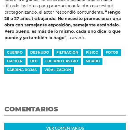
filtrado las fotos para promocionar la obra que estará
protagonizando, el actor respondió contundente.
“Tengo
26 o 27 años trabajando. No necesito promocionar una
obra con semejante exposición, semejante escándalo.
Pero bueno, es más de lo mismo, cada uno dice lo que
puede y yo también lo hago”
, aseveró.
CUERPO
DESNUDO
FILTRACION
FÍSICO
FOTOS
HACKER
HOT
LUCIANO CASTRO
MORBO
SABRINA ROJAS
VIRALIZACIÓN
COMENTARIOS
VER
COMENTARIOS