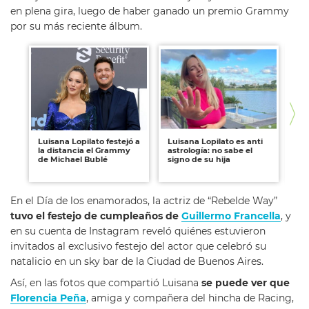
en plena gira, luego de haber ganado un premio Grammy
por su más reciente álbum.
Luisana Lopilato festejó a
Luisana Lopilato es anti
Lui
la distancia el Grammy
astrología: no sabe el
vi
de Michael Bublé
signo de su hija
en
a 
En el Día de los enamorados, la actriz de “Rebelde Way”
tuvo el festejo de cumpleaños de
Guillermo Francella
, y
en su cuenta de Instagram reveló quiénes estuvieron
invitados al exclusivo festejo del actor que celebró su
natalicio en un sky bar de la Ciudad de Buenos Aires.
Así, en las fotos que compartió Luisana
se puede ver que
Florencia Peña
, amiga y compañera del hincha de Racing,